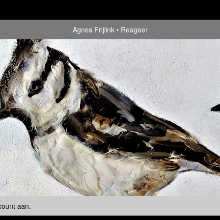
Agnes Frijlink
Reageer
count aan
.