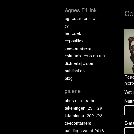
Agnes Frijlink
Co
agnes art online
cv
het boek
exposities
zeecontainers
columnist exto en am
dichterbij bloom
publicaties
Reac
blog
hiero
galerie
Wat j
birds of a feather
Naa
tekeningen '23 - '26
tekeningen 2021/22
zeecontainers
E-ma
paintings vanaf 2018