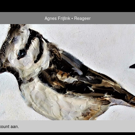
Agnes Frijlink
Reageer
count aan
.