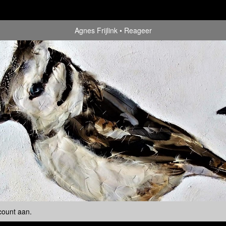
Agnes Frijlink
Reageer
count aan
.