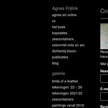
Agnes Frijlink
Co
agnes art online
cv
het boek
exposities
zeecontainers
columnist exto en am
dichterbij bloom
Reac
hiero
publicaties
blog
Wat j
Naa
galerie
birds of a feather
tekeningen '23 - '26
E-ma
tekeningen 2021/22
zeecontainers
paintings vanaf 2018
Beri