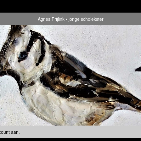
Agnes Frijlink
jonge scholekster
count aan
.