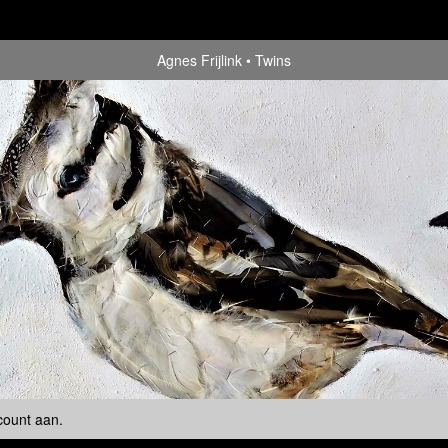
Agnes Frijlink
Twins
count aan
.