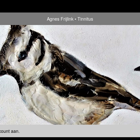
Agnes Frijlink
Tinnitus
count aan
.