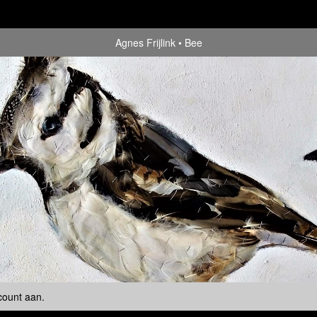
Agnes Frijlink
Bee
count aan
.