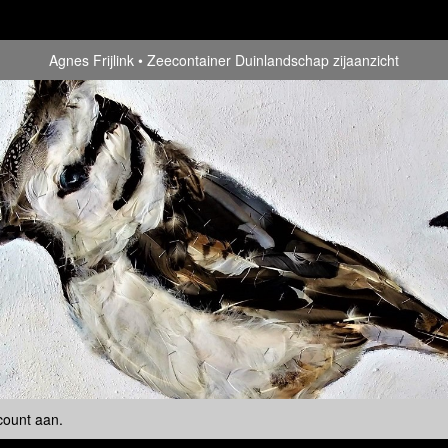
Agnes Frijlink
Zeecontainer Duinlandschap zijaanzicht
count aan
.