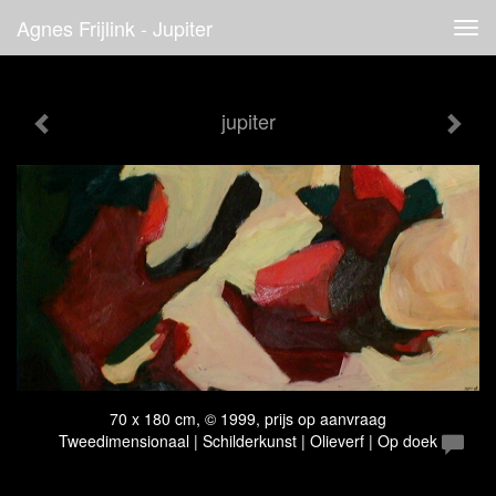
Agnes Frijlink - Jupiter
Tog
navi
jupiter
70 x 180 cm, © 1999, prijs op aanvraag
Tweedimensionaal | Schilderkunst | Olieverf | Op doek