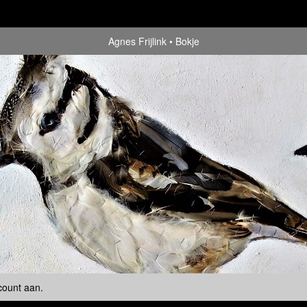
Agnes Frijlink
Bokje
count aan
.