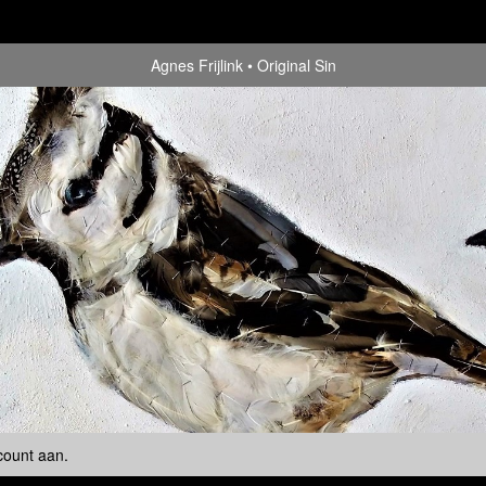
Agnes Frijlink
Original Sin
count aan
.