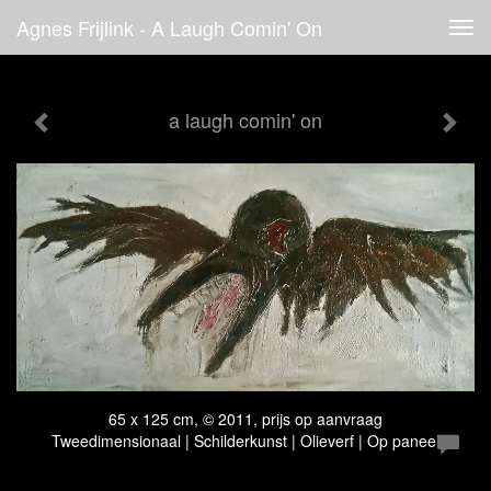
Agnes Frijlink - A Laugh Comin' On
Tog
navi
a laugh comin' on
65 x 125 cm, © 2011, prijs op aanvraag
Tweedimensionaal | Schilderkunst | Olieverf | Op paneel